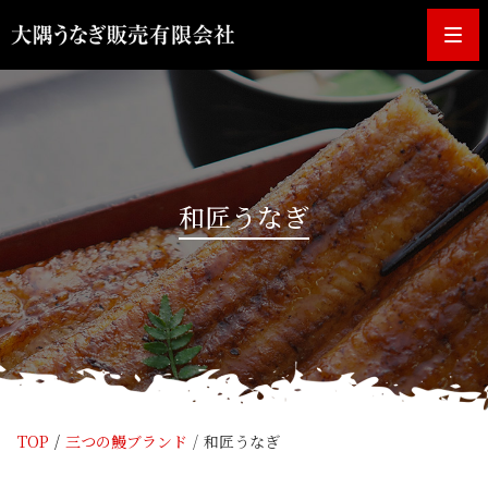
Me
和匠うなぎ
TOP
三つの鰻ブランド
和匠うなぎ