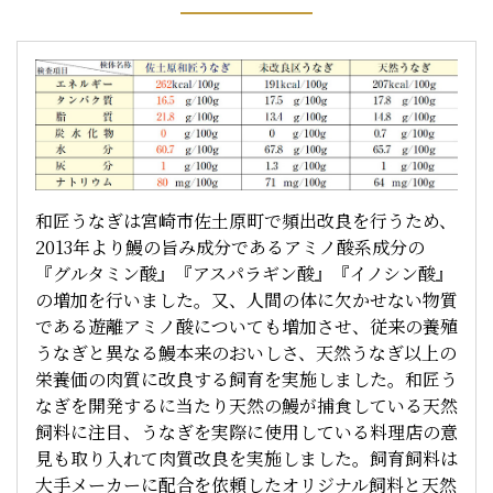
和匠うなぎは宮崎市佐土原町で頻出改良を行うため、
2013年より鰻の旨み成分であるアミノ酸系成分の
『グルタミン酸』『アスパラギン酸』『イノシン酸』
の増加を行いました。又、人間の体に欠かせない物質
である遊離アミノ酸についても増加させ、従来の養殖
うなぎと異なる鰻本来のおいしさ、天然うなぎ以上の
栄養価の肉質に改良する飼育を実施しました。和匠う
なぎを開発するに当たり天然の鰻が捕食している天然
飼料に注目、うなぎを実際に使用している料理店の意
見も取り入れて肉質改良を実施しました。飼育飼料は
大手メーカーに配合を依頼したオリジナル飼料と天然